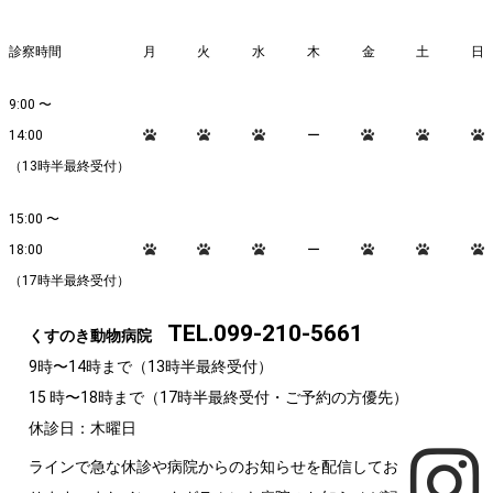
診察時間
月
火
水
木
金
土
日
9:00 〜
14:00
ー
（13時半最終受付）
15:00 〜
18:00
ー
（17時半最終受付）
TEL.099-210-5661
くすのき動物病院
9時〜14時まで（13時半最終受付）
15 時〜18時まで（17時半最終受付・ご予約の方優先）
休診日：木曜日
ア
イ
ラインで急な休診や病院からのお知らせを配信してお
コ